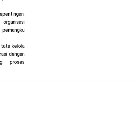
ntingan:
organisasi
n pemangku
tata kelola
grasi dengan
ng proses