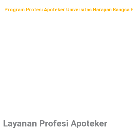
Program Profesi Apoteker Universitas Harapan Bangsa 
Program Profesi Apoteker Universitas Harapan Bangsa P
mempersiapkan mahasiswa untuk menjadi tenaga profesional d
obatan serta produk kesehatan lainnya. Lulusan program i
menerapkannya dalam berbagai setting profesional.
Layanan Profesi Apoteker