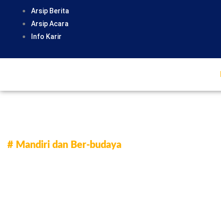
Skip
Arsip Berita
to
Arsip Acara
content
Info Karir
# Mandiri dan Ber-budaya
Universitas H