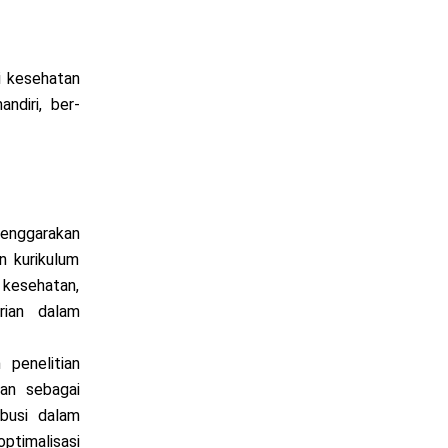
i kesehatan
ndiri, ber-
enggarakan
n kurikulum
kesehatan,
irian dalam
 penelitian
ian sebagai
ibusi dalam
ptimalisasi